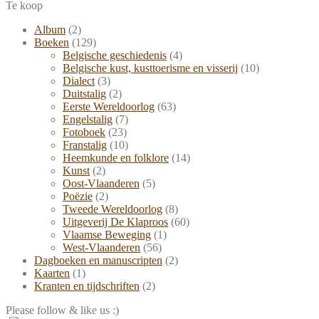
Te koop
Album
(2)
Boeken
(129)
Belgische geschiedenis
(4)
Belgische kust, kusttoerisme en visserij
(10)
Dialect
(3)
Duitstalig
(2)
Eerste Wereldoorlog
(63)
Engelstalig
(7)
Fotoboek
(23)
Franstalig
(10)
Heemkunde en folklore
(14)
Kunst
(2)
Oost-Vlaanderen
(5)
Poëzie
(2)
Tweede Wereldoorlog
(8)
Uitgeverij De Klaproos
(60)
Vlaamse Beweging
(1)
West-Vlaanderen
(56)
Dagboeken en manuscripten
(2)
Kaarten
(1)
Kranten en tijdschriften
(2)
Please follow & like us :)