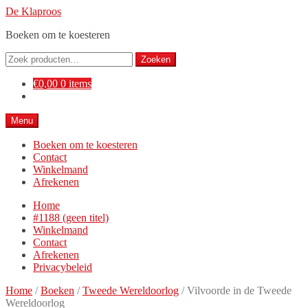
Ga
Ga
De Klaproos
door
naar
Boeken om te koesteren
naar
de
navigatie
inhoud
Zoeken
Zoeken
naar:
€
0,00
0 items
Menu
Boeken om te koesteren
Contact
Winkelmand
Afrekenen
Home
#1188 (geen titel)
Winkelmand
Contact
Afrekenen
Privacybeleid
Home
/
Boeken
/
Tweede Wereldoorlog
/
Vilvoorde in de Tweede
Wereldoorlog